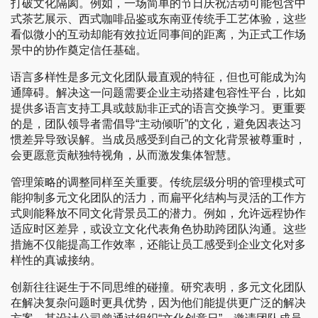
打破文化隔阂。例如，一场简单的节日庆祝活动可能包含中
式茶艺展示、西式咖啡品鉴或东南亚传统手工艺体验，这些
看似微小的互动却能有效拉近同事间的距离，为正式工作场
景中的协作奠定信任基础。
语言多样性是多元文化团队最直观的特征，但也可能成为沟
通障碍。解决这一问题需要企业主动搭建包容性平台，比如
提供多语言支持工具或鼓励非正式的语言交换学习。更重要
的是，团队领导者需倡导“主动倾听”的文化，避免因表达习
惯差异导致误解。当成员感受到自己的文化背景被尊重时，
会更愿意贡献独特视角，从而激发集体智慧。
管理策略的调整同样至关重要。传统层级分明的管理模式可
能抑制多元文化团队的活力，而扁平化结构与灵活的工作方
式则能释放不同文化背景员工的潜力。例如，允许远程协作
适应时区差异，或设立文化代表角色协助跨团队沟通。这些
措施不仅能提高工作效率，还能让员工感受到企业文化对多
样性的真诚接纳。
创新往往诞生于不同思维的碰撞。研究表明，多元文化团队
在解决复杂问题时更具优势，因为他们能提供更广泛的解决